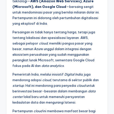
teknologi—
AWS (Amazon Web Services), Azure
(Microsoft), dan Google Cloud
—bersaing sengit
untuk mendominasi pasar yang bernilai miliaran dolar ini.
Pertempuran ini didorong oleh pertumbuhan digitalisasi
yang eksplosif di India.
Persaingan ini tidak hanya tentang harga, tetapi juga
tentang lokalisasi dan spesialisasi layanan. AWS,
sebagai pelopor
cloud
, memiliki pangsa pasar yang
besar, namun Azure unggul dalam integrasi dengan
ekosistem perusahaan yang sudah menggunakan
perangkat lunak Microsoft, sementara Google Cloud
fokus pada AI dan
data analytics
.
Pemerintah India, melalui inisiatif
Digital India
, juga
mendorong adopsi
cloud
, terutama di sektor publik dan
startup
. Hal ini mendorong para penyedia
cloud
untuk
berinvestasi besar-besaran dalam membangun
data
center
lokal baru untuk memenuhi persyaratan
kedaulatan data dan mengurangi latensi.
Pertempuran
cloud
ini membawa manfaat besar bagi