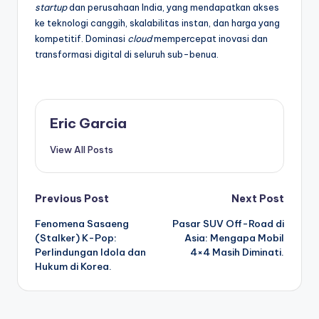
startup
dan perusahaan India, yang mendapatkan akses
ke teknologi canggih, skalabilitas instan, dan harga yang
kompetitif. Dominasi
cloud
mempercepat inovasi dan
transformasi digital di seluruh sub-benua.
Eric Garcia
View All Posts
Post
Previous Post
Next Post
Fenomena Sasaeng
Pasar SUV Off-Road di
navigation
(Stalker) K-Pop:
Asia: Mengapa Mobil
Perlindungan Idola dan
4×4 Masih Diminati.
Hukum di Korea.