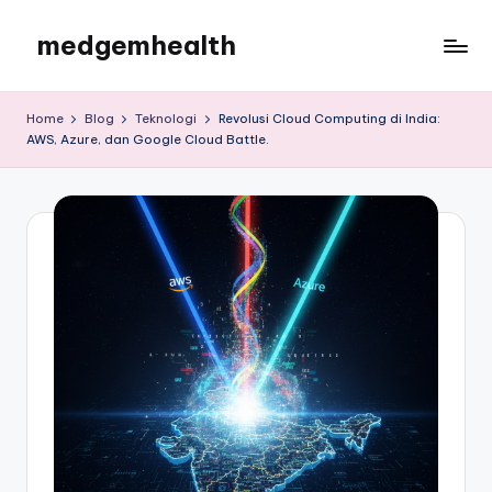
medgemhealth
Skip
to
medgemhealth
content
Home
Blog
Teknologi
Revolusi Cloud Computing di India:
AWS, Azure, dan Google Cloud Battle.