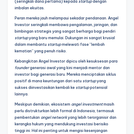
(seringkali dana pertama) kepada
startup
dengan
imbalan ekuitas.
Peran mereka jauh melampaui sekadar pendanaan. Angel
Investor seringkali membawa pengalaman, jaringan, dan
bimbingan strategis yang sangat berharga bagi pendiri
startup
yang baru memulai. Dukungan ini sangat krusial
dalam membantu
startup
melewati fase “lembah
kematian” yang penuh risiko.
Kebangkitan Angel Investor dipicu oleh kesuksesan para
founder
generasi awal yang kini menjadi mentor dan
investor bagi generasi baru. Mereka menciptakan siklus
positif di mana keuntungan dari satu
startup
yang
sukses diinvestasikan kembali ke
startup
potensial
lainnya.
Meskipun demikian, ekosistem
angel investment
masih
perlu distrukturkan lebih formal di Indonesia, termasuk
pembentukan
angel network
yang lebih terorganisir dan
kerangka hukum yang mendukung investasi berisiko
tinggi ini. Hal ini penting untuk mengisi kesenjangan