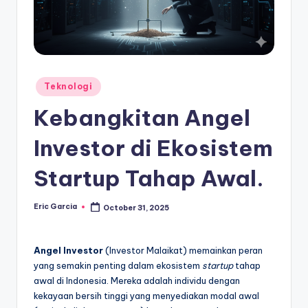
Posted
Teknologi
in
Kebangkitan Angel
Investor di Ekosistem
Startup Tahap Awal.
Eric Garcia
October 31, 2025
Posted
by
Angel Investor
(Investor Malaikat) memainkan peran
yang semakin penting dalam ekosistem
startup
tahap
awal di Indonesia. Mereka adalah individu dengan
kekayaan bersih tinggi yang menyediakan modal awal